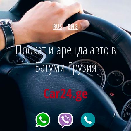
RUS
|
ENG
Прокат и аренда авто в
Батуми
Грузия
Car24.ge